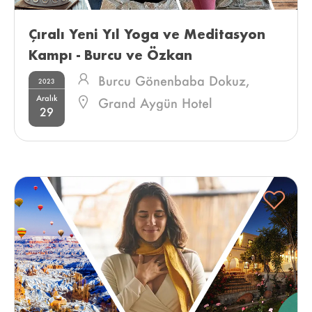
Çıralı Yeni Yıl Yoga ve Meditasyon 
Kampı - Burcu ve Özkan 
Burcu Gönenbaba Dokuz,
2023
Aralık
Özkan Dokuz
Grand Aygün Hotel
29