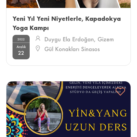
Yeni Yıl Yeni Niyetlerle, Kapadokya 
Yoga Kampı 
Duygu Ela Erdoğan,
Gizem
2022
Aralık
Göktepe
Gül Konakları Sinasos
22