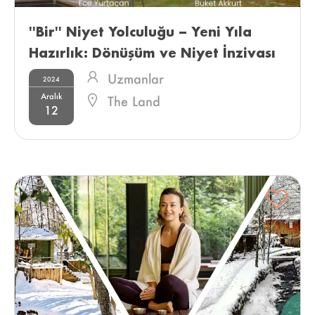
''Bir'' Niyet Yolculuğu – Yeni Yıla 
Hazırlık: Dönüşüm ve Niyet İnzivası 
Uzmanlar
2024
Aralık
The Land
12