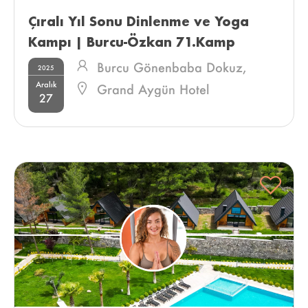
Çıralı Yıl Sonu Dinlenme ve Yoga 
Kampı | Burcu-Özkan 71.Kamp 
Burcu Gönenbaba Dokuz,
2025
Aralık
Özkan Dokuz
Grand Aygün Hotel
27