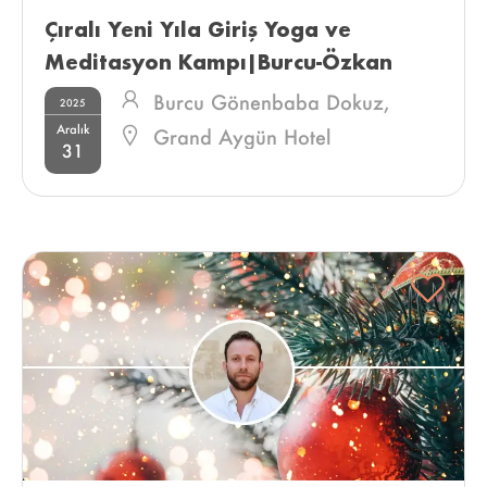
Çıralı Yeni Yıla Giriş Yoga ve 
Meditasyon Kampı|Burcu-Özkan 
72.Kamp 
Burcu Gönenbaba Dokuz,
2025
Aralık
Özkan Dokuz
Grand Aygün Hotel
31