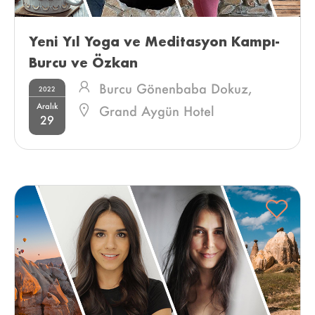
Yeni Yıl Yoga ve Meditasyon Kampı-
Burcu ve Özkan 
Burcu Gönenbaba Dokuz,
2022
Aralık
Özkan Dokuz
Grand Aygün Hotel
29