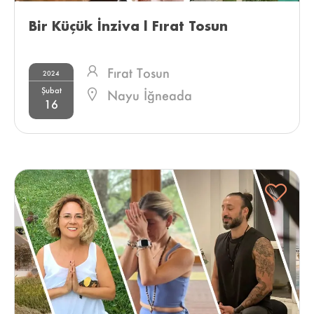
Bir Küçük İnziva l Fırat Tosun 
Fırat Tosun
2024
Şubat
Nayu İğneada
16