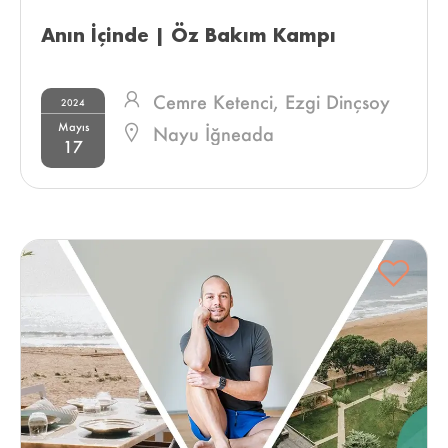
Anın İçinde | Öz Bakım Kampı 
Cemre Ketenci,
Ezgi Dinçsoy
2024
Mayıs
Nayu İğneada
17