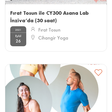
Fırat Tosun ile CY300 Asana Lab 
İnziva’da (30 saat) 
Fırat Tosun
2021
Eylül
Cihangir Yoga
26