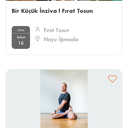
Bir Küçük İnziva l Fırat Tosun 
Fırat Tosun
2024
Şubat
Nayu İğneada
16