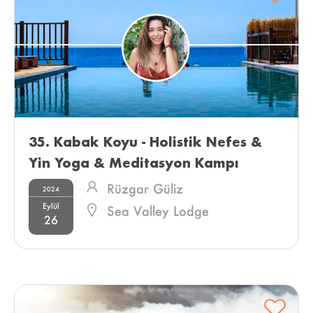
35.⁠ ⁠Kabak Koyu - Holistik Nefes & 
Yin Yoga & Meditasyon Kampı 
Rüzgar Güliz
2024
Eylül
Sea Valley Lodge
26