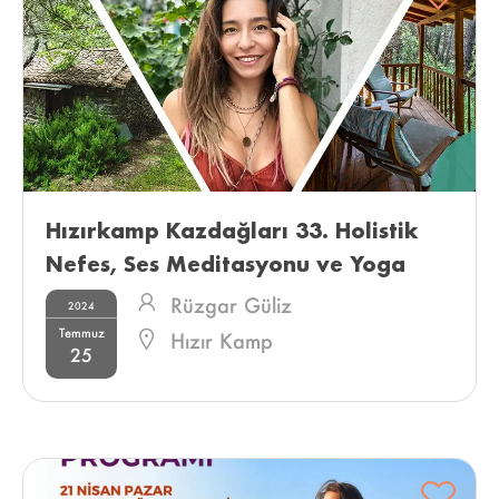
Hızırkamp Kazdağları 33. Holistik 
Nefes, Ses Meditasyonu ve Yoga 
Kampı 
Rüzgar Güliz
2024
Temmuz
Hızır Kamp
25