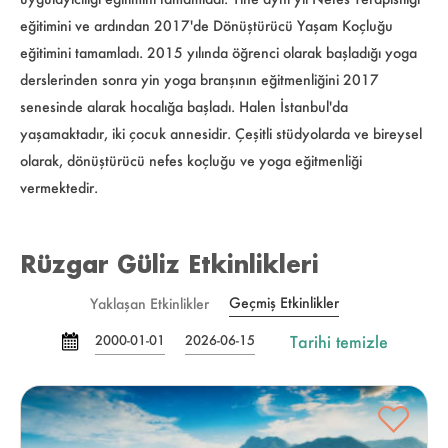
eğitimini ve ardından 2017'de Dönüştürücü Yaşam Koçluğu
eğitimini tamamladı. 2015 yılında öğrenci olarak başladığı yoga
derslerinden sonra yin yoga branşının eğitmenliğini 2017
senesinde alarak hocalığa başladı. Halen İstanbul'da
yaşamaktadır, iki çocuk annesidir. Çeşitli stüdyolarda ve bireysel
olarak, dönüştürücü nefes koçluğu ve yoga eğitmenliği
vermektedir.
Rüzgar Güliz Etkinlikleri
Geçmiş Etkinlikler
Yaklaşan Etkinlikler
Tarihi temizle
2000-01-01
2026-06-15