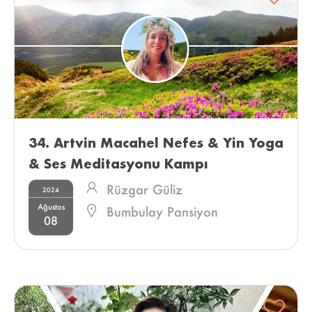
34. Artvin Macahel Nefes & Yin Yoga 
& Ses Meditasyonu Kampı 
Rüzgar Güliz
2024
Ağustos
Bumbulay Pansiyon
08