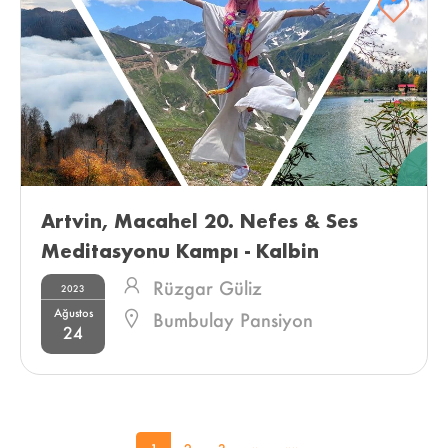
Artvin, Macahel 20. Nefes & Ses 
Meditasyonu Kampı - Kalbin 
Mucizesine Yolculuk 
Rüzgar Güliz
2023
Ağustos
Bumbulay Pansiyon
24