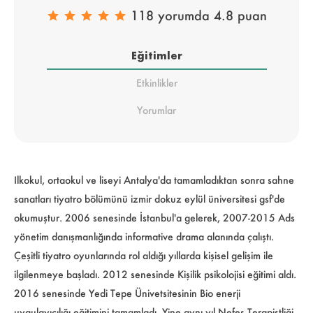
118 yorumda 4.8 puan
Eğitimler
Etkinlikler
Yorumlar
Ilkokul, ortaokul ve liseyi Antalya'da tamamladıktan sonra sahne
sanatları tiyatro bölümünü izmir dokuz eylül üniversitesi gsf'de
okumuştur. 2006 senesinde İstanbul'a gelerek,
2007-2015
Ads
yönetim danışmanlığında informative drama alanında çalıştı.
Çeşitli tiyatro oyunlarında rol aldığı yıllarda kişisel gelişim ile
ilgilenmeye başladı. 2012 senesinde Kişilik psikolojisi eğitimi aldı.
2016 senesinde Yedi Tepe Ünivetsitesinin Bio enerji
uygulayıcılığı eğitimini tamamladı. Yine aynı yıl Nefes Terapistliği