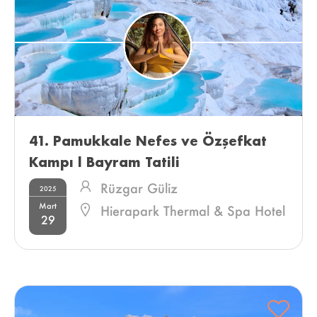
41. Pamukkale Nefes ve Özşefkat 
Kampı l Bayram Tatili 
Rüzgar Güliz
2025
Mart
Hierapark Thermal & Spa Hotel
29
Deluxe