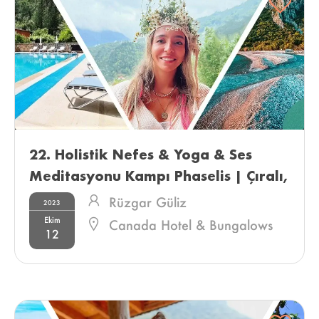
22. Holistik Nefes & Yoga & Ses 
Meditasyonu Kampı Phaselis | Çıralı, 
Antalya 
Rüzgar Güliz
2023
Ekim
Canada Hotel & Bungalows
12