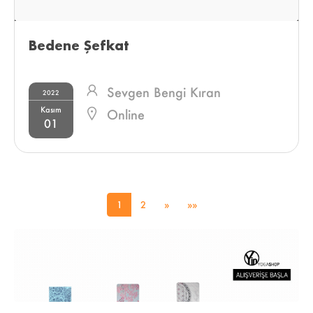
Bedene Şefkat 
Sevgen Bengi Kıran
2022
Kasım
Online
01
1
2
»
»»