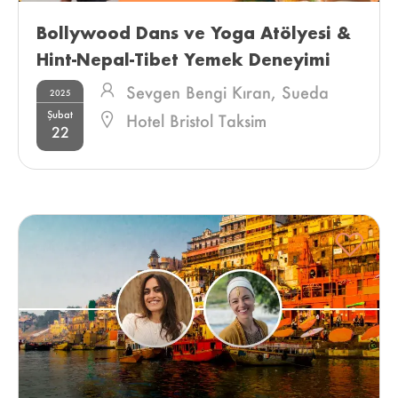
Bollywood Dans ve Yoga Atölyesi & 
Hint-Nepal-Tibet Yemek Deneyimi 
Sevgen Bengi Kıran,
Sueda
2025
Şubat
Banu Yıldız
Hotel Bristol Taksim
22