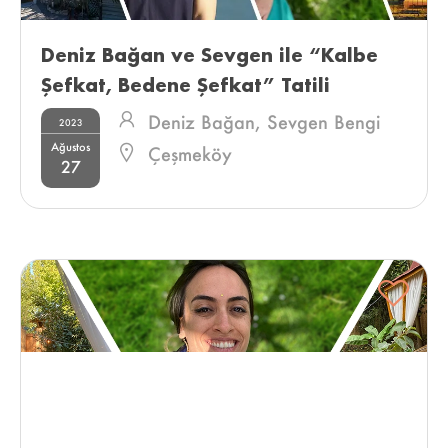
Deniz Bağan ve Sevgen ile “Kalbe 
Şefkat, Bedene Şefkat” Tatili 
Deniz Bağan,
Sevgen Bengi
2023
Ağustos
Kıran
Çeşmeköy
27