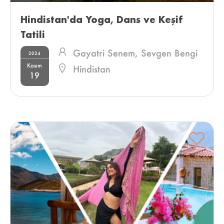
Hindistan'da Yoga, Dans ve Keşif 
Tatili 
Gayatri Senem,
Sevgen Bengi
2024
Kasım
Kıran
Hindistan
19