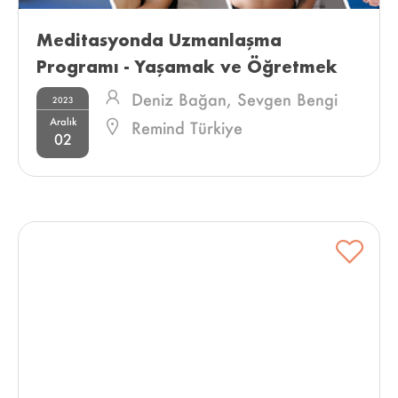
Meditasyonda Uzmanlaşma 
Programı - Yaşamak ve Öğretmek 
Deniz Bağan,
Sevgen Bengi
2023
Aralık
Kıran
Remind Türkiye
02