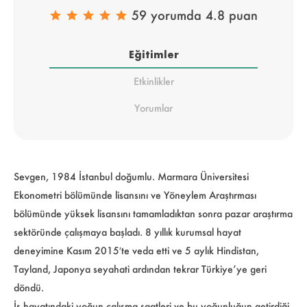
59 yorumda 4.8 puan
Eğitimler
Etkinlikler
Yorumlar
Sevgen, 1984 İstanbul doğumlu. Marmara Üniversitesi
Ekonometri bölümünde lisansını ve Yöneylem Araştırması
bölümünde yüksek lisansını tamamladıktan sonra pazar araştırma
sektöründe çalışmaya başladı. 8 yıllık kurumsal hayat
deneyimine Kasım 2015′te veda etti ve 5 aylık Hindistan,
Tayland, Japonya seyahati ardından tekrar Türkiye’ye geri
döndü.
İş hayatındaki yoğun çalışma saatleri ve bu yoğunluğun getirdiği