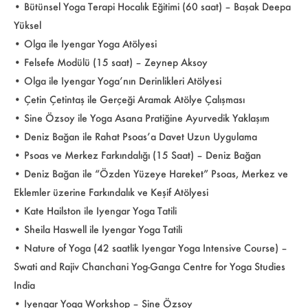
• Bütünsel Yoga Terapi Hocalık Eğitimi (60 saat) – Başak Deepa
Yüksel
• Olga ile Iyengar Yoga Atölyesi
• Felsefe Modülü (15 saat) – Zeynep Aksoy
• Olga ile Iyengar Yoga’nın Derinlikleri Atölyesi
• Çetin Çetintaş ile Gerçeği Aramak Atölye Çalışması
• Sine Özsoy ile Yoga Asana Pratiğine Ayurvedik Yaklaşım
• Deniz Bağan ile Rahat Psoas’a Davet Uzun Uygulama
• Psoas ve Merkez Farkındalığı (15 Saat) – Deniz Bağan
• Deniz Bağan ile “Özden Yüzeye Hareket” Psoas, Merkez ve
Eklemler üzerine Farkındalık ve Keşif Atölyesi
• Kate Hailston ile Iyengar Yoga Tatili
• Sheila Haswell ile Iyengar Yoga Tatili
• Nature of Yoga (42 saatlik Iyengar Yoga Intensive Course) –
Swati and Rajiv Chanchani Yog-Ganga Centre for Yoga Studies
India
• Iyengar Yoga Workshop – Sine Özsoy