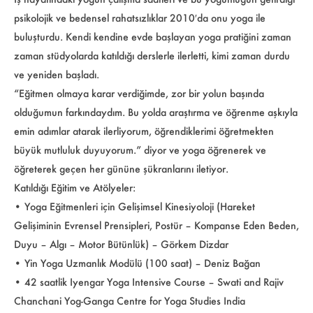
psikolojik ve bedensel rahatsızlıklar 2010′da onu yoga ile
buluşturdu. Kendi kendine evde başlayan yoga pratiğini zaman
zaman stüdyolarda katıldığı derslerle ilerletti, kimi zaman durdu
ve yeniden başladı.
“Eğitmen olmaya karar verdiğimde, zor bir yolun başında
olduğumun farkındaydım. Bu yolda araştırma ve öğrenme aşkıyla
emin adımlar atarak ilerliyorum, öğrendiklerimi öğretmekten
büyük mutluluk duyuyorum.” diyor ve yoga öğrenerek ve
öğreterek geçen her gününe şükranlarını iletiyor.
Katıldığı Eğitim ve Atölyeler:
• Yoga Eğitmenleri için Gelişimsel Kinesiyoloji (Hareket
Gelişiminin Evrensel Prensipleri, Postür – Kompanse Eden Beden,
Duyu – Algı – Motor Bütünlük) – Görkem Dizdar
• Yin Yoga Uzmanlık Modülü (100 saat) – Deniz Bağan
• 42 saatlik Iyengar Yoga Intensive Course – Swati and Rajiv
Chanchani Yog-Ganga Centre for Yoga Studies India