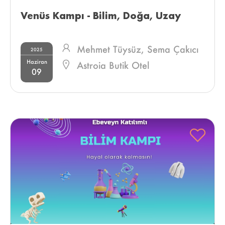
Venüs Kampı - Bilim, Doğa, Uzay 
Mehmet Tüysüz,
Sema Çakıcı
2025
Haziran
Astroia Butik Otel
09