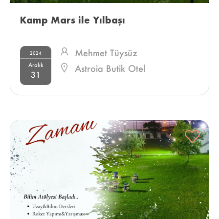
Kamp Mars ile Yılbaşı 
Mehmet Tüysüz
2024
Aralık
Astroia Butik Otel
31