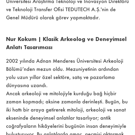
Üniversitesi Araştırma Teknoloji ve İnovasyon Direktörü
ve Teknoloji Transfer Ofisi TEDUTECH A.Ş.'nin de
Genel Müdürü olarak görev yapmaktadır.
Nur Kokum | Klasik Arkeolog ve Deneyimsel
Anlatı Tasarımcısı
2002 yılında Adnan Menderes Üniversitesi Arkeoloji
Bölümü’nden mezun oldu. Mezuniyetinin ardından
yolu uzun yıllar özel sektöre, satış ve pazarlama
dünyasına uzandı.
Ancak arkeoloji ve mitolojiyle kurduğu bağ hiçbir
zaman kopmadı; aksine zamanla derinleşti. Bugün, bu
iki hattı bir araya getirerek mitoloji, arkeoloji ve sanat
ekseninde deneyimsel anlatılar tasarlıyor; antik
coğrafyaların hikâyelerini bugünün insan deneyimiyle
buluşturuyor. Bu anlatılarda amaç, geçmişi aktarmak