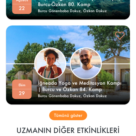
Burcu-Özkan 80. Kamp 
22
Burcu Gönenbaba Dokuz,
Özkan Dokuz
İğneada Yoga ve Meditasyon Kampı 
Ekim
| Burcu ve Özkan 84. Kamp 
29
Burcu Gönenbaba Dokuz,
Özkan Dokuz
Tümünü göster
UZMANIN DIĞER ETKINLIKLERI