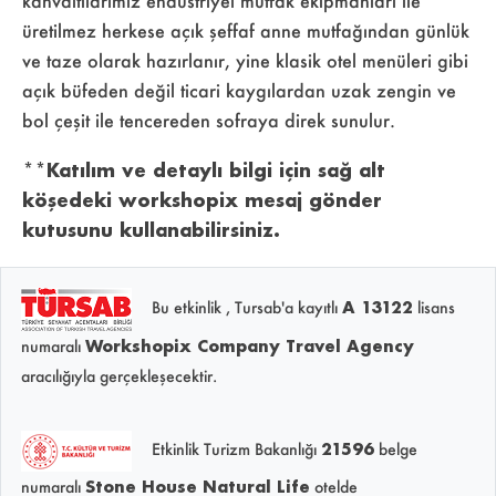
kahvaltılarımız endüstriyel mutfak ekipmanları ile
üretilmez herkese açık şeffaf anne mutfağından günlük
ve taze olarak hazırlanır, yine klasik otel menüleri gibi
açık büfeden değil ticari kaygılardan uzak zengin ve
bol çeşit ile tencereden sofraya direk sunulur.
**Katılım ve detaylı bilgi için sağ alt
köşedeki workshopix mesaj gönder
kutusunu kullanabilirsiniz.
Bu etkinlik , Tursab'a kayıtlı
A 13122
lisans
numaralı
Workshopix Company Travel Agency
aracılığıyla gerçekleşecektir.
Etkinlik Turizm Bakanlığı
21596
belge
numaralı
Stone House Natural Life
otelde