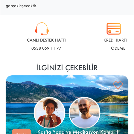
gerçekleşecektir.
CANLI DESTEK HATTI
KREDİ KARTI İLE
0538 059 11 77
ÖDEME
İLGINIZI ÇEKEBILIR
Kaş'ta Yoga ve Meditasyon Kampı | 
Ağustos