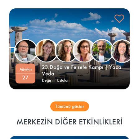
23.Doğa ve Felsefe Kampı | Yaza 
Ağustos
Veda 
27
Değişim Ustaları
Tümünü göster
MERKEZIN DIĞER ETKINLIKLERI