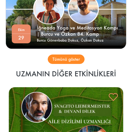
İğneada Yoga ve Meditasyon Kampı 
Ekim
| Burcu ve Özkan 84. Kamp 
29
Burcu Gönenbaba Dokuz,
Özkan Dokuz
Tümünü göster
UZMANIN DIĞER ETKINLIKLERI