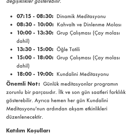
değişiklikler gösterebilir.
07:15 - 08:30:
Dinamik Meditasyonu
08:30 - 10:00:
Kahvaltı ve Dinlenme Molası
10:00 - 13:30:
Grup Çalışması (Çay molası
dahil)
13:30 - 15:00:
Öğle Tatili
15:00 - 18:00:
Grup Çalışması (Çay molası
dahil)
18:00 - 19:00:
Kundalini Meditasyonu
Önemli Not:
Günlük meditasyonlar programın
zorunlu bir parçasıdır. İlk ve son gün saatleri farklılık
gösterebilir. Ayrıca hemen her gün Kundalini
Meditasyonu'nun ardından akşam etkinlikleri
düzenlenecektir.
Katılım Koşulları