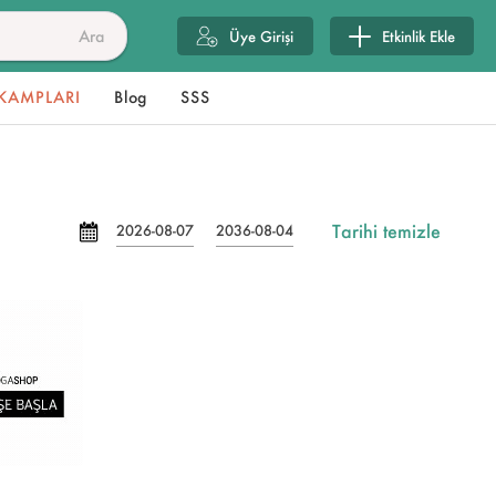
Ara
Üye Girişi
Etkinlik Ekle
KAMPLARI
Blog
SSS
Tarihi temizle
2026-08-07
2036-08-04