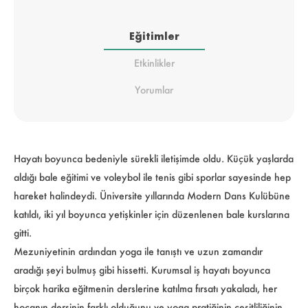
Eğitimler
Etkinlikler
Yorumlar
Hayatı boyunca bedeniyle sürekli iletişimde oldu. Küçük yaşlarda
aldığı bale eğitimi ve voleybol ile tenis gibi sporlar sayesinde hep
hareket halindeydi. Üniversite yıllarında Modern Dans Kulübüne
katıldı, iki yıl boyunca yetişkinler için düzenlenen bale kurslarına
gitti.
Mezuniyetinin ardından yoga ile tanıştı ve uzun zamandır
aradığı şeyi bulmuş gibi hissetti. Kurumsal iş hayatı boyunca
birçok harika eğitmenin derslerine katılma fırsatı yakaladı, her
hocanın dersinin farklı olduğunu ve yoga pratiğinin çeşitliliğinin