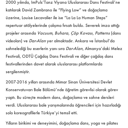
2000 yılında, ImPuls’Tanz Viyana Uluslararası Dans Festivali’ne
katılarak David Zambrano ile “Flying Low” ve doğaçlama
üzerine, Louise Lecavalier ile ise “La La La Human Steps”
repertuar atölyelerinde çalışma fırsatı buldu. Severek imza attığı
projeler arasında
Vacuum
,
Buhara
,
Çöp Kovası
,
Patterns
(dans
videoları) ve
Dar-Alan
yer almaktadır. Ankara ve İstanbul’da
sahnelediği bu eserlerin yanı sıra
Dar-Alan
, Almanya’daki Melez
Festivali, ODTÜ Çağdaş Dans Festivali ve diğer çağdaş dans
festivallerinden davet alarak uluslararası platformlarda
sergilenmiştir.
2007-2016 yılları arasında Mimar Sinan Üniversitesi Devlet
Konservatuvarı Bale Bölümü’nde öğretim görevlisi olarak görev
yaptı. Bu süreçte modern dans, doğaçlama ve sahne dersleri
verdi. Uluslararası bale yarışmalarında öğrencileri için hazırladığı
solo koreografilerle Türkiye’yi temsil etti.
Yılların birikimi ve deneyimini, doğaçlama dans, yoga ve pilates