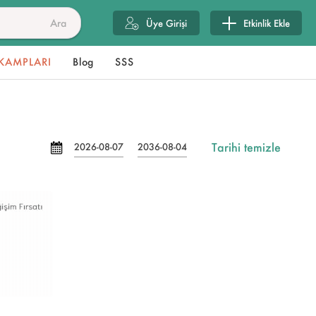
Ara
Üye Girişi
Etkinlik Ekle
KAMPLARI
Blog
SSS
Tarihi temizle
2026-08-07
2036-08-04