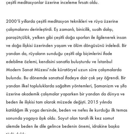
çeşitli meditasyonlar üzerine inceleme fırsatı oldu.
2000’li yıllarda çeşitli meditasyon teknikleri ve rüya üzerine
çalışmalarını derinleştirdi. Eş zamanlı, binicilik, sualtı dalışı,
paraşütçülük, yelken gibi çeşitli doğa sporları ile ilgilenerek insan
ve doğa ilişkisi üzerinden yaşam ve ölüm döngüsünü irdeledi. Bir
yandan da, rüyaların sunduğu çeşitli algı biçimlerini ifade
edebilme özlemi, kendisini sanatla buluşturdu ve İstanbul
Modern Sanat Müzesi’nde küratöryel uzun süre çalışmalarda
bulundu. Bu dönemde sanatsal ifadeye dair çok şey öğrendi. Bir
yandan ilkel topluluklarda sağaltım yöntemleri, Şamanizm ve şifa
üzerine akademik çalışmalar yaparken bir yandan da dünya ve
beden ile ilişkisi tam olarak müzede değişti. 2015 yılında
katıldığım ilk yoga dersinde, beden ve nefes ile kurduğu ilk temas
sonunda yogaya âşık oldu. Soyut olan tarafı ilk kez somut
alemde beden ile dile gelince bedenin önemi, idrakine başka