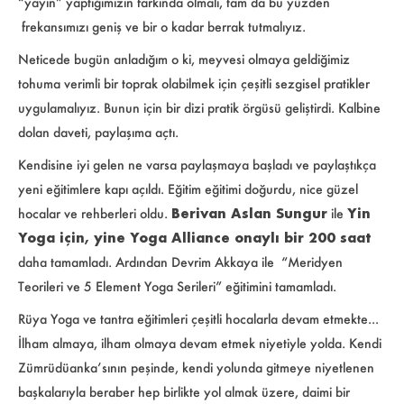
“yayın” yaptığımızın farkında olmalı, tam da bu yüzden
frekansımızı geniş ve bir o kadar berrak tutmalıyız.
Neticede bugün anladığım o ki, meyvesi olmaya geldiğimiz
tohuma verimli bir toprak olabilmek için çeşitli sezgisel pratikler
uygulamalıyız. Bunun için bir dizi pratik örgüsü geliştirdi. Kalbine
dolan daveti, paylaşıma açtı.
Kendisine iyi gelen ne varsa paylaşmaya başladı ve paylaştıkça
yeni eğitimlere kapı açıldı. Eğitim eğitimi doğurdu, nice güzel
hocalar ve rehberleri oldu.
Berivan Aslan Sungur
ile
Yin
Yoga
için, yine Yoga Alliance onaylı bir 200 saat
daha tamamladı. Ardından
Devrim Akkaya ile “Meridyen
Teorileri ve 5 Element Yoga Serileri”
eğitimini tamamladı.
Rüya Yoga ve tantra eğitimleri çeşitli hocalarla devam etmekte...
İlham almaya, ilham olmaya devam etmek niyetiyle yolda. Kendi
Zümrüdüanka’sının peşinde, kendi yolunda gitmeye niyetlenen
başkalarıyla beraber hep birlikte yol almak üzere, daimi bir