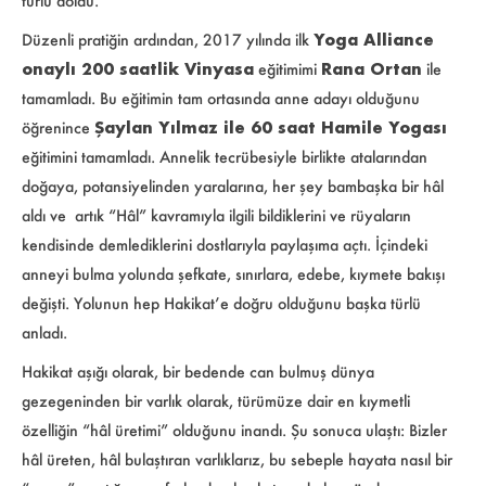
türlü doldu.
Düzenli pratiğin ardından, 2017 yılında
ilk
Yoga Alliance
onaylı 200 saatlik Vinyasa
eğitimimi
Rana Ortan
ile
tamamladı. Bu eğitimin tam ortasında anne adayı olduğunu
öğrenince
Şaylan Yılmaz ile 60 saat Hamile Yogası
eğitimini tamamladı. Annelik tecrübesiyle birlikte atalarından
doğaya, potansiyelinden yaralarına, her şey bambaşka bir hâl
aldı ve artık “Hâl” kavramıyla ilgili bildiklerini ve rüyaların
kendisinde demlediklerini dostlarıyla paylaşıma açtı. İçindeki
anneyi bulma yolunda şefkate, sınırlara, edebe, kıymete bakışı
değişti.
Yolunun hep Hakikat’e doğru olduğunu başka türlü
anladı.
Hakikat aşığı olarak, bir bedende can bulmuş dünya
gezegeninden bir varlık olarak, türümüze dair en kıymetli
özelliğin “hâl üretimi” olduğunu inandı. Şu sonuca ulaştı: Bizler
hâl üreten, hâl bulaştıran varlıklarız, bu sebeple hayata nasıl bir