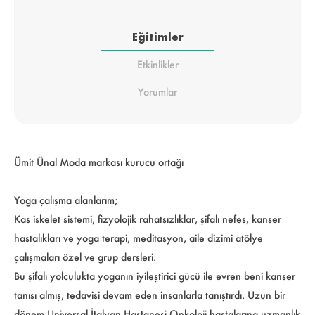
Eğitimler
Etkinlikler
Yorumlar
Ümit Ünal Moda markası kurucu ortağı
Yoga çalışma alanlarım;
Kas iskelet sistemi, fizyolojik rahatsızlıklar, şifalı nefes, kanser
hastalıkları ve yoga terapi, meditasyon, aile dizimi atölye
çalışmaları özel ve grup dersleri.
Bu şifalı yolculukta yoganın iyileştirici gücü ile evren beni kanser
tanısı almış, tedavisi devam eden insanlarla tanıştırdı. Uzun bir
dönem Universal İtalyan Hastanesi Onkoloji hastalarına uzmanlık