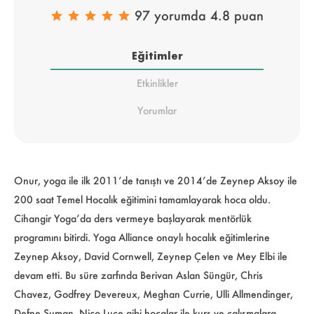
97 yorumda 4.8 puan
Eğitimler
Etkinlikler
Yorumlar
Onur, yoga ile ilk 2011’de tanıştı ve 2014’de Zeynep Aksoy ile
200 saat Temel Hocalık eğitimini tamamlayarak hoca oldu.
Cihangir Yoga’da ders vermeye başlayarak mentörlük
programını bitirdi. Yoga Alliance onaylı hocalık eğitimlerine
Zeynep Aksoy, David Cornwell, Zeynep Çelen ve Mey Elbi ile
devam etti. Bu süre zarfında Berivan Aslan Süngür, Chris
Chavez, Godfrey Devereux, Meghan Currie, Ulli Allmendinger,
Defne Suman, Nico Luce gibi hocalar ile kurs ve çalışmalara