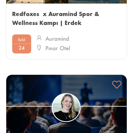
Redfoxes  x Auramind Spor & 
Wellness Kampı | Erdek 
Auramind
Eylül
24
Pınar Otel