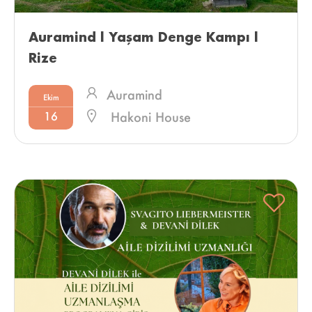
Auramind l Yaşam Denge Kampı l 
Rize 
Auramind
Ekim
16
Hakoni House