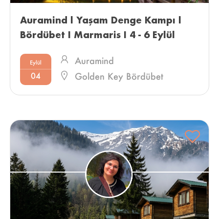
Auramind l Yaşam Denge Kampı l 
Bördübet I Marmaris I 4 - 6 Eylül 
2026 
Auramind
Eylül
04
Golden Key Bördübet