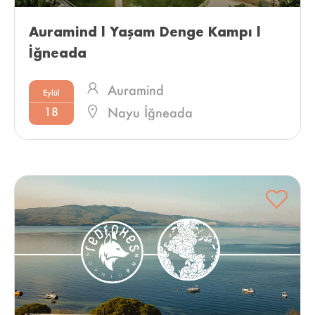
Auramind l Yaşam Denge Kampı l 
İğneada 
Auramind
Eylül
18
Nayu İğneada