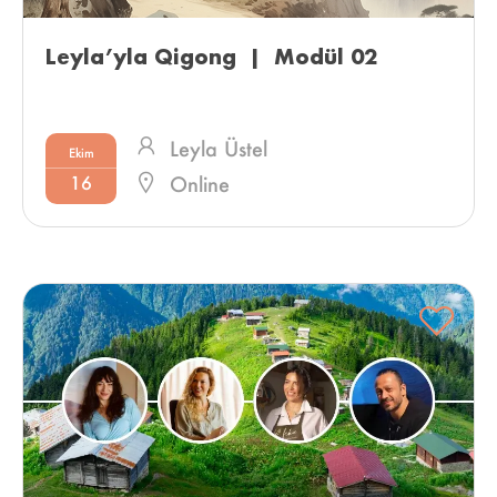
Leyla’yla Qigong  |  Modül 02 
Leyla Üstel
Ekim
16
Online